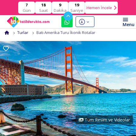
18
9
18
7
Hemen İncele
Gün
Saat
Dakika
Saniye
Turlar
Batı Amerika Turu İkonik Rotalar
Tüm Resim ve Videolar