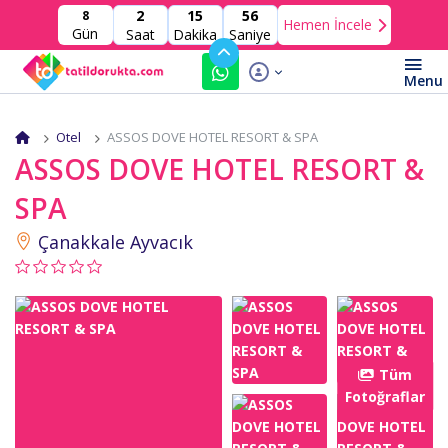
2
15
56
8
Hemen İncele
Gün
Saat
Dakika
Saniye
Otel
ASSOS DOVE HOTEL RESORT & SPA
ASSOS DOVE HOTEL RESORT &
SPA
Çanakkale Ayvacık
Tüm
Fotoğraflar