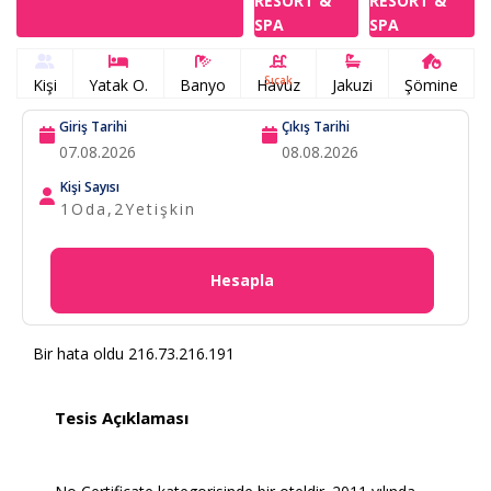
Sıcak
Kişi
Yatak O.
Banyo
Havuz
Jakuzi
Şömine
Giriş Tarihi
Çıkış Tarihi
Kişi Sayısı
1
Oda,
2
Yetişkin
Hesapla
Bir hata oldu 216.73.216.191
Tesis Açıklaması