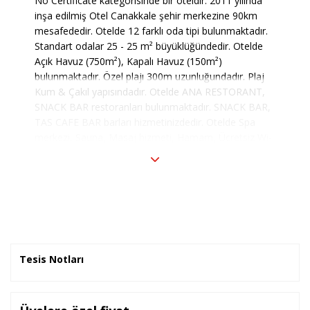
No Certificate kategorisinde bir oteldir. 2011 yılında
inşa edilmiş Otel Canakkale şehir merkezine 90km
mesafededir. Otelde 12 farklı oda tipi bulunmaktadır.
Standart odalar 25 - 25 m² büyüklüğündedir. Otelde
Açık Havuz (750m²), Kapalı Havuz (150m²)
bulunmaktadır. Özel plajı 300m uzunluğundadır. Plaj
Kum & Çakıl yapısındadır. Otelde ANA RESTORANT,
SNACK BAR restoranları bulunmaktadır. SNACK BAR,
TAS CAFE BAR barları hizmetinizdedir. Otelde Spa
merkezi, Sauna, Masaj hizmeti, Hamam, Ücretsiz Wi-
Fi, Çamaşır servisi gibi özel hizmetler sunulmaktadır.
Otel All Inclusive pansiyon tipinde hizmet vermektedir.
Tesis Notları