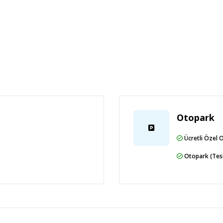
rası) - 13,5 km / 8,4 mi
ma servisi ve 24 saat açık resepsiyon
anlıyorsunuz? Bu otel misafirlerimize 17696
 Ücretsiz vale otopark vardır.
Otopark
Ücretli Özel 
nulan yiyecek ve içecekler dâhildir. Bazı
bazı içecekler ve diğer hizmetler için ücret
Otopark (Tesi
esort otelde toplam 3 restoran var; isterseniz
hve dükkânında/kafede hafif yemek servisi