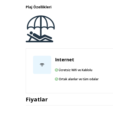
Karnaval Park - 7,8 km / 4,8 mi
Plaj Özellikleri
Aksu Belediyesi Halk Plajı - 8 km / 5 mi
En yakın havaalanı Antalya (AYT-Antalya Uluslara
Misafirler için ofis, kuru temizleme/çamaşır yıka
mevcuttur. Antalya bölgesinde bir etkinlik mi pl
ayak kare alanda konferans merkezi sunmaktadır.
Internet
Ücretsiz Wifi ve Kablolu
Bu otel, her şey dâhil oteldir. Fiyatlara otelde su
restoranlarda, özel yemekler ve yemek çeşitleri, 
Ortak alanlar ve tüm odalar
alınabilir.
Fiyatlar
Trattoria Pomodor yemek servisi için ideal, bu r
24 saat oda servisi imkanı da mevcut. Ayrıca ka