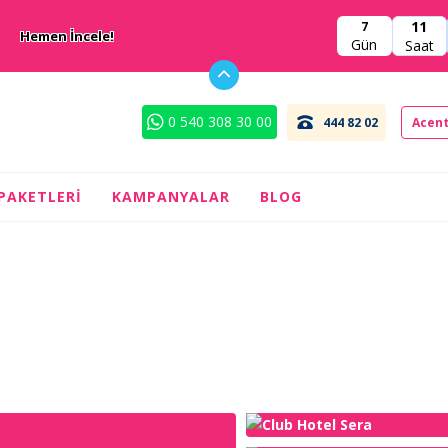
11
7
Hemen İncele!
Gün
Saat
0 540 308 30 00
444 82 02
Acent
 PAKETLERI
KAMPANYALAR
BLOG