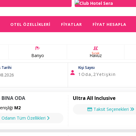
OTEL ÖZELLIKLERI
FIYATLAR
FIYAT HESAPLA
Sıcak
Banyo
Havuz
ş Tarihi
Kişi Sayısı
1
Oda,
2
Yetişkin
 BINA ODA
Ultra All Inclusive
nişliği
M2
Taksit Seçenekleri
Odanın Tüm Özellikleri