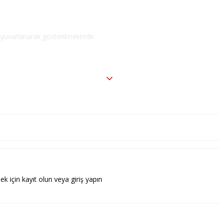
 yuvarlanarak gösterilmektedir.
 / 3,9 mi
ek için kayıt olun veya giriş yapın