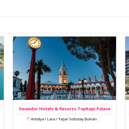
r/dinlenme salonu ile serinletici bir içki içerek
a merkezinde, Lara Plajı yakınında ve Ucretli
nuyor. Bu 5 yıldızlı resort otel Gaga ile 0,6
mesafede.
 Misafirlerimize ücretli kablosuz İnternet
mesi için uydu kanalları vardır. Özel banyo,
i ve saç kurutma makinesi vardır.
Swandor Hotels & Resorts Topkapi Palace
Antalya / Lara / Yaşar Sobutay Bulvarı