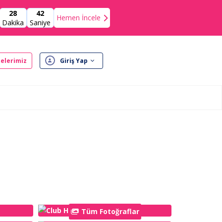
28
41
Hemen İncele
Dakika
Saniye
elerimiz
Giriş Yap
Tüm Fotoğraflar