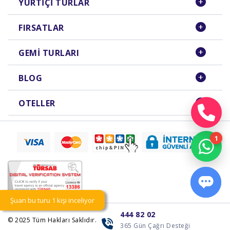
YURTIÇI TURLAR
FIRSATLAR
GEMI TURLARI
BLOG
OTELLER
Şuan bu turu 1 kişi inceliyor
444 82 02
© 2025
Tüm Hakları Saklıdır.
365 Gün Çağrı Desteği