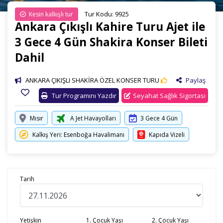
Tur Kodu: 9925
Kesin kalkışlı tur
Ankara Çıkışlı Kahire Turu Ajet ile
3 Gece 4 Gün Shakira Konser Bileti
Dahil
ANKARA ÇIKIŞLI SHAKİRA ÖZEL KONSER TURU
Paylaş
Tur Programını Yazdır
Seyahat Sağlık Sigortası
Mısır
A Jet Havayolları
3 Gece 4 Gün
Kalkış Yeri: Esenboğa Havalimanı
Kapıda Vizeli
Tarih
Yetişkin
1. Çocuk Yaşı
2. Çocuk Yaşı