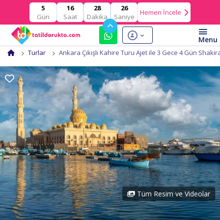
16
28
25
5
Hemen İncele
Gün
Saat
Dakika
Saniye
Turlar
Ankara Çıkışlı Kahire Turu Ajet ile 3 Gece 4 Gün Shakira
Tüm Resim ve Videolar